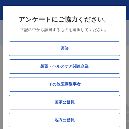
アンケートにご協力ください。
※主要105市区町村（政令指定都市、中核市、東京23区）に加えて、県
下記の中から該当するものを選択してください。
庁所在地である津市、山口市、徳島市、佐賀市の4市を追加しました。
ログイン・新規登録
新規会員登録で「接種率データ」DLが可能！
医師
厚生労働省データ連携
製薬・ヘルスケア関連企業
HPV（子宮頸がん）ワクチン接種率データ
by M3総研
その他医療従事者
福島県
国家公務員
サマリー（全世代）
地方公務員
累積接種率
単月接種率
単月接種人数
順位