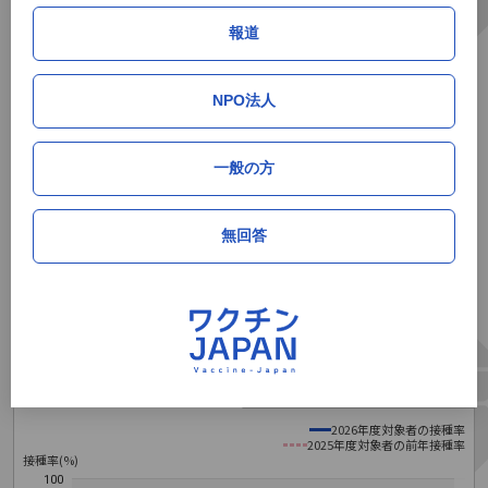
2026年5月
22.0%
0.5%
159人
20位
報道
2026年6月
22.6%
0.6%
216人
21位
NPO法人
サマリー（高校一年生相当）
一般の方
累積接種率
単月接種率
単月接種人数
順位
2026年5月
44.5%
0.5%
37人
16位
無回答
2026年6月
45.4%
0.9%
62人
16位
福島県の累積初回接種率推移データ
定期接種（全世代）
定期接種（高校1年生相当）
2026年度対象者の接種率
2025年度対象者の前年接種率
接種率(%)
100