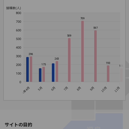
接種数(人)
800
709
700
597
600
509
500
400
296
300
243
193
200
175
159
100
0
9月
10月
8月
6月
7月
2026年4月
5月
11月
1
サイトの目的