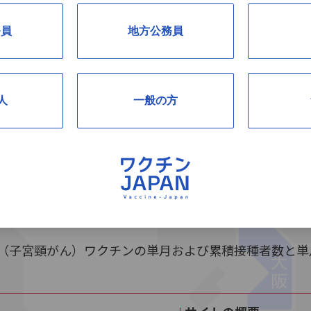
務員
地方公務員
人
一般の方
PV（子宮頸がん）ワクチンの単月および累積接種者数と