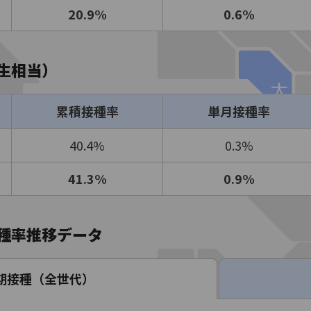
20.9%
0.6%
生相当）
累積接種率
単月接種率
40.4%
0.3%
41.3%
0.9%
種率推移データ
期接種（全世代）