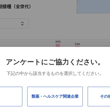
期接種（全世代）
3345
3184
アンケートにご協力ください。
2047
下記の中から該当するものを選択してください。
1021
1032
981
58
製薬・ヘルスケア関連企業
その
6月
7月
8月
9月
10月