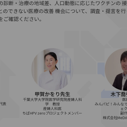
の診断・治療の地域差、人口動態に応じたワクチンの 
とのできない医療の改善 機会について、調査・提言を行
をご確認ください。
木下喬
甲賀かをり先生
医
千葉大学大学院医学研究院産婦人科
A代表
みんパピ！みんなで
学 教授
ェ
産婦人科医
副
ちばHPV zeroプロジェクトメンバー
株式会社MeD