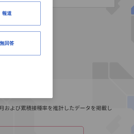
報道
無回答
単月および累積接種率を推計したデータを掲載し