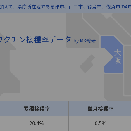
に加えて、県庁所在地である津市、山口市、徳島市、佐賀市の4
）ワクチン接種率データ
by M3総研
累積接種率
単月接種率
20.4%
0.5%