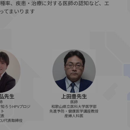
接種率、疾患・治療に対する医師の認知など、エ
ってまいります
弘先生
上田豊先生
師
医師
知ろうHPVプロジ
和歌山県立医科大学医学部
クト
先進予防・健康医学講座教授
代表
産婦人科医
iCU代表取締役