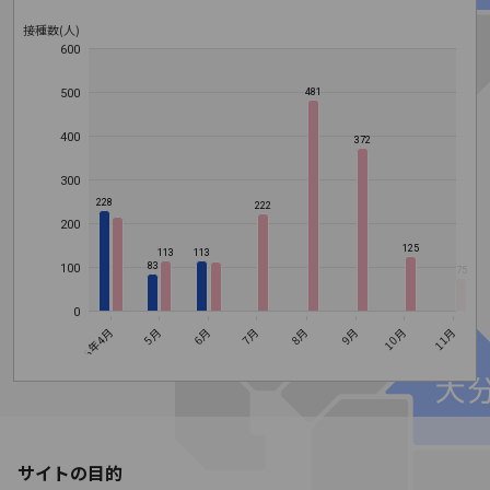
接種数(人)
600
500
481
400
372
300
228
222
200
125
113
113
83
100
75
0
9月
10月
8月
6月
7月
2026年4月
5月
11月
1
サイトの目的