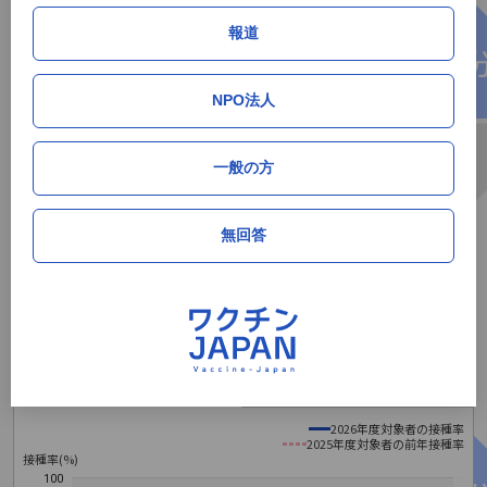
2026年5月
17.7%
0.4%
83人
43位
報道
2026年6月
18.2%
0.5%
113人
43位
NPO法人
サマリー（高校一年生相当）
一般の方
累積接種率
単月接種率
単月接種人数
順位
2026年5月
34.0%
0.4%
18人
43位
無回答
2026年6月
34.6%
0.6%
30人
43位
大分県の累積初回接種率推移データ
定期接種（全世代）
定期接種（高校1年生相当）
2026年度対象者の接種率
2025年度対象者の前年接種率
接種率(%)
100