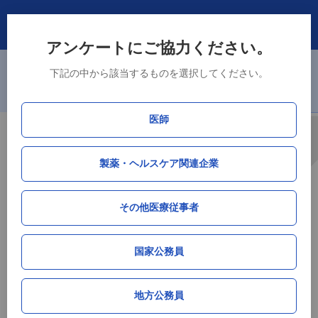
アンケートにご協力ください。
※主要105市区町村（政令指定都市、中核市、東京23区）に加えて、県
下記の中から該当するものを選択してください。
庁所在地である津市、山口市、徳島市、佐賀市の4市を追加しました。
ログイン・新規登録
新規会員登録で「接種率データ」DLが可能！
医師
厚生労働省データ連携
製薬・ヘルスケア関連企業
HPV（子宮頸がん）ワクチン接種率データ
by M3総研
その他医療従事者
大分県
国家公務員
サマリー（全世代）
地方公務員
累積接種率
単月接種率
単月接種人数
順位