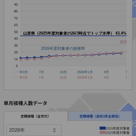
90
80
70
60
50
山形県（2025年度対象者の26/3時点でトップ水準）
43.4%
40
2025
30
2026年度対象者の接種率
20
10
0
2025年4月
7月
10月
2026年1月
4月
7月
2024年4月
7月
10月
2025年1月
4月
7月
単月接種人数データ
定期接種（全世代）
定期接種（高校1年生相当）
2026年度対象者
2025年度対象者