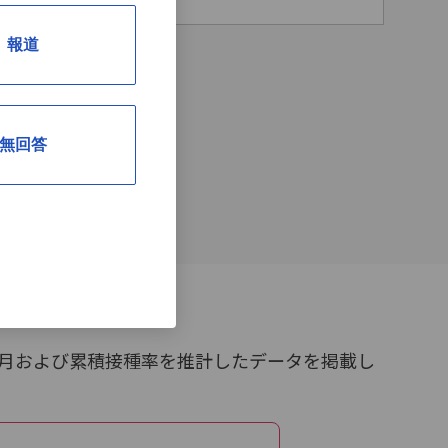
報道
無回答
単月および累積接種率を推計したデータを掲載し