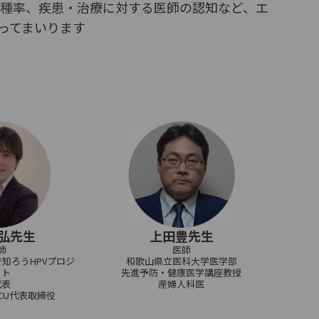
接種率、疾患・治療に対する医師の認知など、エ
ってまいります
弘先生
上田豊先生
師
医師
知ろうHPVプロジ
和歌山県立医科大学医学部
クト
先進予防・健康医学講座教授
代表
産婦人科医
iCU代表取締役