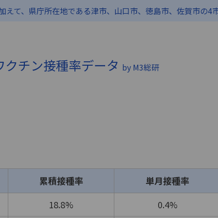
に加えて、県庁所在地である津市、山口市、徳島市、佐賀市の4
）ワクチン接種率データ
by M3総研
累積接種率
単月接種率
18.8%
0.4%