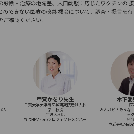
の診断・治療の地域差、人口動態に応じたワクチンの 
とのできない医療の改善 機会について、調査・提言を行
をご確認ください。
木下喬
甲賀かをり先生
医
千葉大学大学院医学研究院産婦人科
A代表
みんパピ！みんなで
学 教授
ェ
産婦人科医
副
ちばHPV zeroプロジェクトメンバー
株式会社MeD