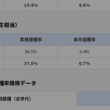
19.4%
0.6%
生相当）
累積接種率
単月接種率
36.3%
0.4%
37.0%
0.7%
種率推移データ
期接種（全世代）