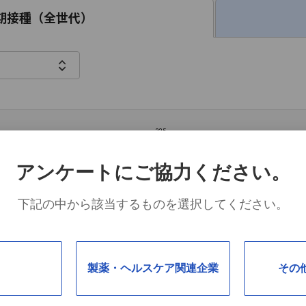
期接種（全世代）
335
アンケートにご協力ください。
196
下記の中から該当するものを選択してください。
146
123
86
76
62
製薬・ヘルスケア関連企業
その
6月
7月
8月
9月
10月