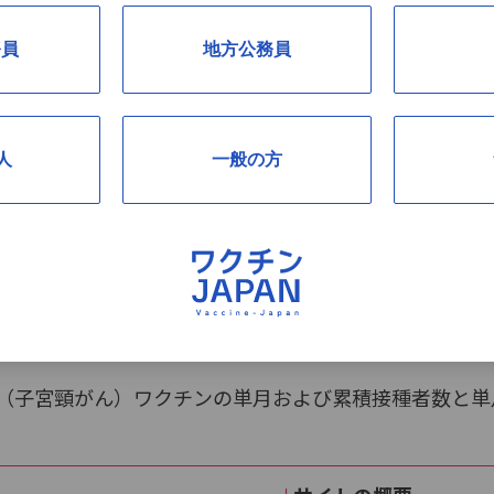
務員
地方公務員
人
一般の方
PV（子宮頸がん）ワクチンの単月および累積接種者数と