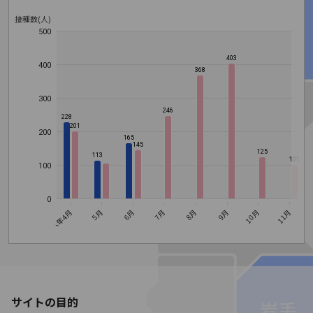
接種数(人)
500
403
400
368
300
246
228
201
200
165
145
125
113
101
100
0
9月
10月
8月
6月
7月
2026年4月
5月
11月
1
サイトの目的