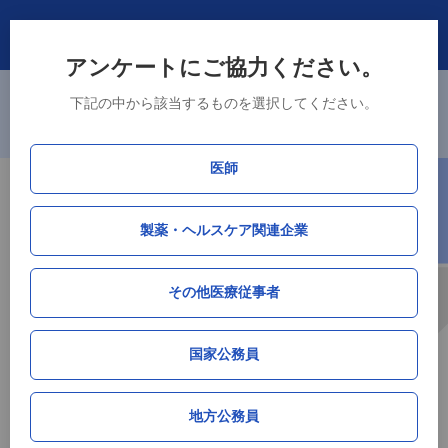
アンケートにご協力ください。
※主要105市区町村（政令指定都市、中核市、東京23区）に加えて、県
下記の中から該当するものを選択してください。
庁所在地である津市、山口市、徳島市、佐賀市の4市を追加しました。
ログイン・新規登録
新規会員登録で「接種率データ」DLが可能！
医師
厚生労働省データ連携
製薬・ヘルスケア関連企業
HPV（子宮頸がん）ワクチン接種率データ
by M3総研
その他医療従事者
岩手県
国家公務員
サマリー（全世代）
地方公務員
累積接種率
単月接種率
単月接種人数
順位