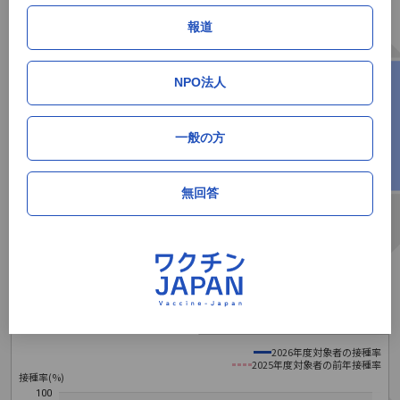
2026年5月
23.5%
0.5%
113人
13位
報道
2026年6月
24.2%
0.7%
165人
13位
NPO法人
サマリー（高校一年生相当）
一般の方
累積接種率
単月接種率
単月接種人数
順位
2026年5月
47.9%
0.6%
27人
8位
無回答
2026年6月
48.9%
1.0%
48人
7位
岩手県の累積初回接種率推移データ
定期接種（全世代）
定期接種（高校1年生相当）
2026年度対象者の接種率
2025年度対象者の前年接種率
接種率(%)
100