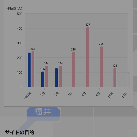
接種数(人)
500
407
400
300
276
242
238
200
144
144
128
106
100
80
0
9月
10月
8月
6月
7月
2026年4月
5月
11月
1
サイトの目的