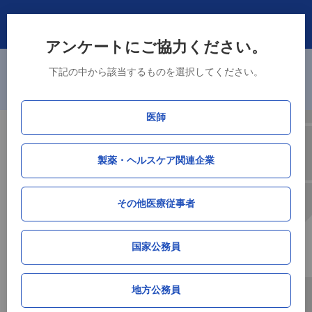
アンケートにご協力ください。
※主要105市区町村（政令指定都市、中核市、東京23区）に加えて、県
下記の中から該当するものを選択してください。
庁所在地である津市、山口市、徳島市、佐賀市の4市を追加しました。
ログイン・新規登録
新規会員登録で「接種率データ」DLが可能！
医師
厚生労働省データ連携
製薬・ヘルスケア関連企業
HPV（子宮頸がん）ワクチン接種率データ
by M3総研
その他医療従事者
福井県
国家公務員
サマリー（全世代）
地方公務員
累積接種率
単月接種率
単月接種人数
順位