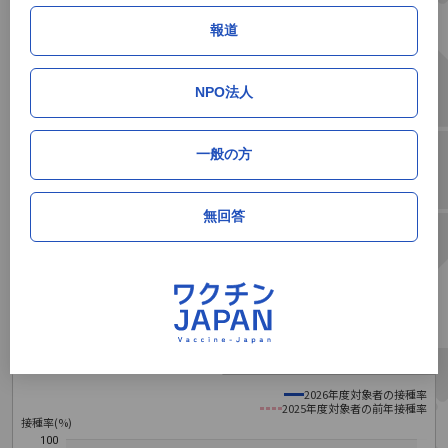
2026年5月
25.8%
0.7%
106人
5位
報道
2026年6月
26.6%
0.8%
128人
5位
NPO法人
サマリー（高校一年生相当）
一般の方
累積接種率
単月接種率
単月接種人数
順位
2026年5月
46.8%
0.6%
20人
14位
無回答
2026年6月
47.6%
0.8%
28人
14位
福井県の累積初回接種率推移データ
定期接種（全世代）
定期接種（高校1年生相当）
2026年度対象者の接種率
2025年度対象者の前年接種率
接種率(%)
100