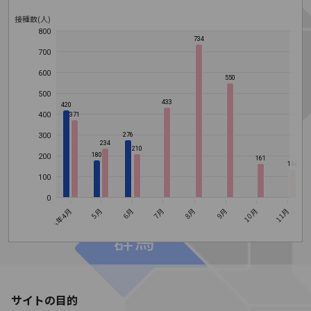
接種数(人)
800
734
700
600
550
500
433
420
400
371
300
276
234
210
180
200
161
134
100
0
9月
10月
8月
6月
7月
2026年4月
5月
11月
1
サイトの目的