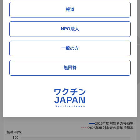
2026年5月
20.2%
0.5%
180人
32位
報道
2026年6月
20.9%
0.7%
276人
32位
NPO法人
サマリー（高校一年生相当）
一般の方
累積接種率
単月接種率
単月接種人数
順位
2026年5月
38.7%
0.4%
33人
30位
無回答
2026年6月
39.6%
0.9%
68人
30位
群馬県の累積初回接種率推移データ
定期接種（全世代）
定期接種（高校1年生相当）
2026年度対象者の接種率
2025年度対象者の前年接種率
接種率(%)
100