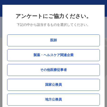
アンケートにご協力ください。
※主要105市区町村（政令指定都市、中核市、東京23区）に加えて、県
下記の中から該当するものを選択してください。
庁所在地である津市、山口市、徳島市、佐賀市の4市を追加しました。
ログイン・新規登録
新規会員登録で「接種率データ」DLが可能！
医師
厚生労働省データ連携
製薬・ヘルスケア関連企業
HPV（子宮頸がん）ワクチン接種率データ
by M3総研
その他医療従事者
群馬県
国家公務員
サマリー（全世代）
地方公務員
累積接種率
単月接種率
単月接種人数
順位